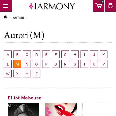
0
AUTORI
Autori (M)
EBOOK
LIBRI
A
B
C
D
E
F
G
H
I
J
K
L
M
N
O
P
Q
R
S
T
U
V
Calendario
W
X
Y
Z
FAQ
Elliot Mabeuse