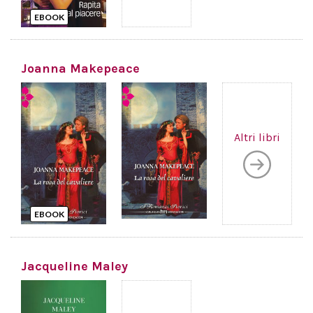
EBOOK
Joanna Makepeace
Altri libri
EBOOK
Jacqueline Maley