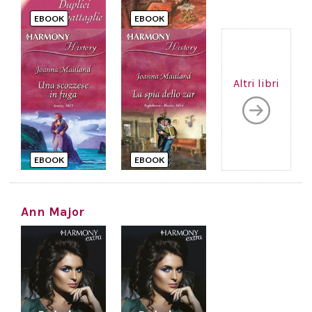
EBOOK
EBOOK
Altri libri
EBOOK
EBOOK
Ann Major