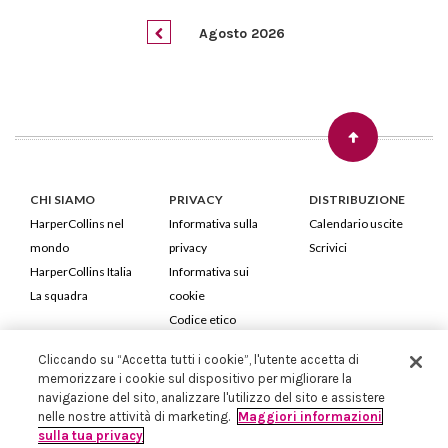
Agosto 2026
CHI SIAMO
PRIVACY
DISTRIBUZIONE
HarperCollins nel
Informativa sulla
Calendario uscite
mondo
privacy
Scrivici
HarperCollins Italia
Informativa sui
La squadra
cookie
Codice etico
Cliccando su “Accetta tutti i cookie”, l'utente accetta di
HarperCollins Italia S.p.A. Viale Monte Nero, 84 - 20135 Milano
memorizzare i cookie sul dispositivo per migliorare la
Cod. Fiscale e P.IVA 05946780151 - Capitale Sociale 258.250 €
navigazione del sito, analizzare l'utilizzo del sito e assistere
Iscritta in Milano al Registro delle imprese nr.198004 e REA nr.1051898
nelle nostre attività di marketing.
Maggiori informazioni
sulla tua privacy