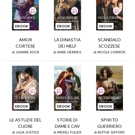
EBOOK
EBOOK
EBOOK
AMOR
LA DINASTIA
SCANDALO
CORTESE
DEI MELF
SCOZZESE
di JOANNE ROCK
di ANNE HERRIES
di NICOLA CORNICK
EBOOK
EBOOK
EBOOK
LE ASTUZIE DEL
STORIE DI
SPIRITO
CUORE
DAME E CAV
GUERRIERO
di JULIA JUSTISS
di MERIEL FULLER
di BLYTHE GIFFORD