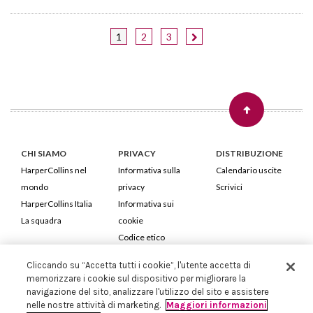
1
2
3
CHI SIAMO
PRIVACY
DISTRIBUZIONE
HarperCollins nel
Informativa sulla
Calendario uscite
mondo
privacy
Scrivici
HarperCollins Italia
Informativa sui
La squadra
cookie
Codice etico
Cliccando su “Accetta tutti i cookie”, l'utente accetta di
HarperCollins Italia S.p.A. Viale Monte Nero, 84 - 20135 Milano
memorizzare i cookie sul dispositivo per migliorare la
Cod. Fiscale e P.IVA 05946780151 - Capitale Sociale 258.250 €
navigazione del sito, analizzare l'utilizzo del sito e assistere
Iscritta in Milano al Registro delle imprese nr.198004 e REA nr.1051898
nelle nostre attività di marketing.
Maggiori informazioni