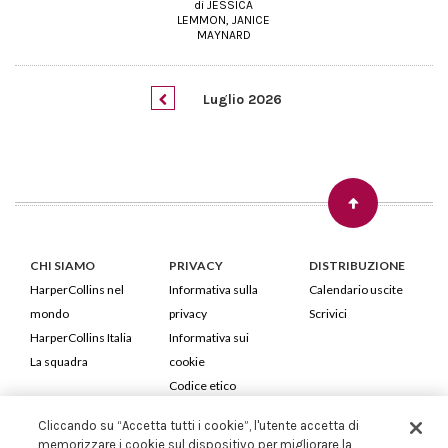
di JESSICA
LEMMON, JANICE
MAYNARD
Luglio 2026
CHI SIAMO
PRIVACY
DISTRIBUZIONE
HarperCollins nel
Informativa sulla
Calendario uscite
mondo
privacy
Scrivici
HarperCollins Italia
Informativa sui
La squadra
cookie
Codice etico
Cliccando su “Accetta tutti i cookie”, l'utente accetta di
HarperCollins Italia S.p.A. Viale Monte Nero, 84 - 20135 Milano
memorizzare i cookie sul dispositivo per migliorare la