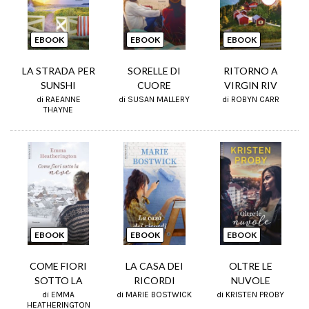
EBOOK
EBOOK
EBOOK
LA STRADA PER
SORELLE DI
RITORNO A
SUNSHI
CUORE
VIRGIN RIV
di RAEANNE
di SUSAN MALLERY
di ROBYN CARR
THAYNE
EBOOK
EBOOK
EBOOK
COME FIORI
LA CASA DEI
OLTRE LE
SOTTO LA
RICORDI
NUVOLE
di EMMA
di MARIE BOSTWICK
di KRISTEN PROBY
HEATHERINGTON