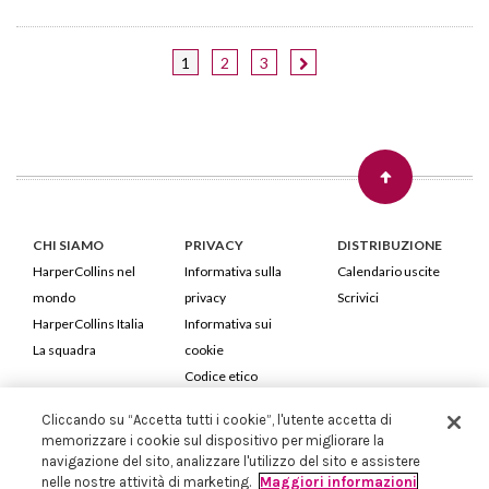
1
2
3
CHI SIAMO
PRIVACY
DISTRIBUZIONE
HarperCollins nel
Informativa sulla
Calendario uscite
mondo
privacy
Scrivici
HarperCollins Italia
Informativa sui
La squadra
cookie
Codice etico
Cliccando su “Accetta tutti i cookie”, l'utente accetta di
HarperCollins Italia S.p.A. Viale Monte Nero, 84 - 20135 Milano
memorizzare i cookie sul dispositivo per migliorare la
Cod. Fiscale e P.IVA 05946780151 - Capitale Sociale 258.250 €
navigazione del sito, analizzare l'utilizzo del sito e assistere
Iscritta in Milano al Registro delle imprese nr.198004 e REA nr.1051898
nelle nostre attività di marketing.
Maggiori informazioni