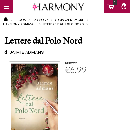
0
EBOOK
HARMONY
ROMANZI D'AMORE
HARMONY ROMANCE
LETTERE DAL POLO NORD
Lettere dal Polo Nord
EBOOK
di JAIMIE ADMANS
LIBRI
PREZZO
€6.99
Calendario
FAQ