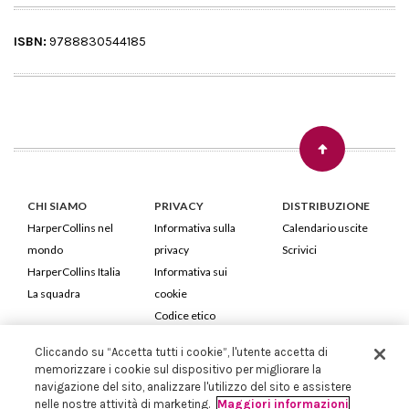
ISBN:
9788830544185
CHI SIAMO
PRIVACY
DISTRIBUZIONE
HarperCollins nel
Informativa sulla
Calendario uscite
mondo
privacy
Scrivici
HarperCollins Italia
Informativa sui
La squadra
cookie
Codice etico
Cliccando su “Accetta tutti i cookie”, l'utente accetta di
HarperCollins Italia S.p.A. Viale Monte Nero, 84 - 20135 Milano
memorizzare i cookie sul dispositivo per migliorare la
Cod. Fiscale e P.IVA 05946780151 - Capitale Sociale 258.250 €
navigazione del sito, analizzare l'utilizzo del sito e assistere
Iscritta in Milano al Registro delle imprese nr.198004 e REA nr.1051898
nelle nostre attività di marketing.
Maggiori informazioni