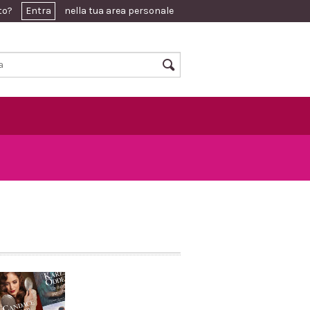
ato?
Entra
nella tua area personale