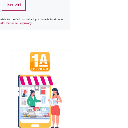
Iscriviti
i da HarperCollins Italia S.p.A.. La mia iscrizione
Informativa sulla privacy