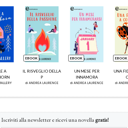
EBOOK
EBOOK
EBOOK
E A
IL RISVEGLIO DELLA
UN MESE PER
UNA FI
HORN
P
INNAMORA
MALLERY
di ANDREA LAURENCE
di ANDREA LAURENCE
di ANDR
Iscriviti alla newsletter e ricevi una novella
gratis!