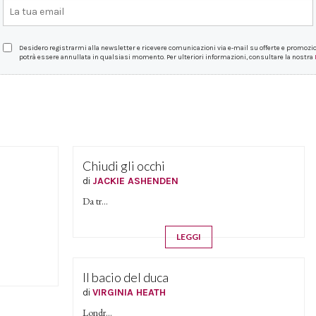
Desidero registrarmi alla newsletter e ricevere comunicazioni via e-mail su offerte e promozion
potrà essere annullata in qualsiasi momento. Per ulteriori informazioni, consultare la nostra
Chiudi gli occhi
di
JACKIE ASHENDEN
Da tr...
LEGGI
Il bacio del duca
di
VIRGINIA HEATH
Londr...