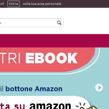
ato?
Entra
nella tua area personale
>