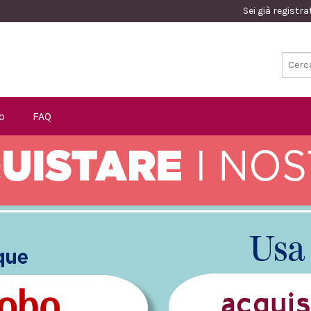
Sei già registr
o
FAQ