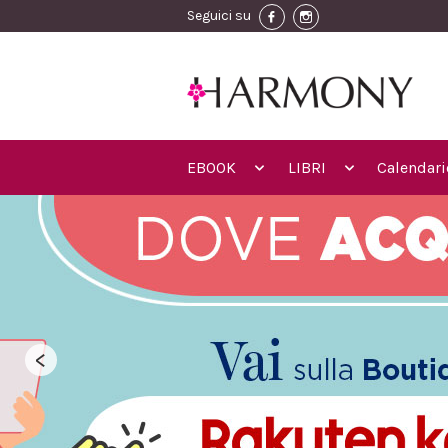
Seguici su
EBOOK
LIBRI
Calendari
<