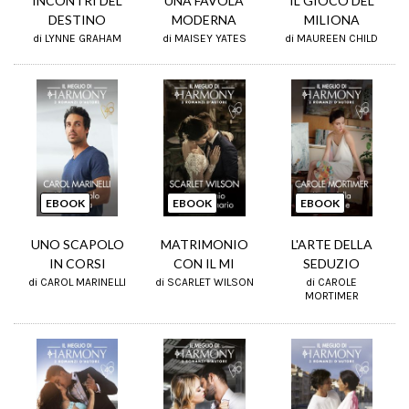
INCONTRI DEL
UNA FAVOLA
IL GIOCO DEL
DESTINO
MODERNA
MILIONA
di LYNNE GRAHAM
di MAISEY YATES
di MAUREEN CHILD
EBOOK
EBOOK
EBOOK
UNO SCAPOLO
MATRIMONIO
L'ARTE DELLA
IN CORSI
CON IL MI
SEDUZIO
di CAROL MARINELLI
di SCARLET WILSON
di CAROLE
MORTIMER