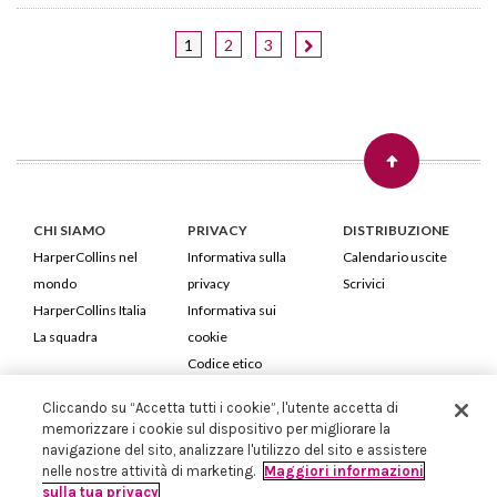
1
2
3
CHI SIAMO
PRIVACY
DISTRIBUZIONE
HarperCollins nel
Informativa sulla
Calendario uscite
mondo
privacy
Scrivici
HarperCollins Italia
Informativa sui
La squadra
cookie
Codice etico
Cliccando su “Accetta tutti i cookie”, l'utente accetta di
HarperCollins Italia S.p.A. Viale Monte Nero, 84 - 20135 Milano
memorizzare i cookie sul dispositivo per migliorare la
Cod. Fiscale e P.IVA 05946780151 - Capitale Sociale 258.250 €
navigazione del sito, analizzare l'utilizzo del sito e assistere
Iscritta in Milano al Registro delle imprese nr.198004 e REA nr.1051898
nelle nostre attività di marketing.
Maggiori informazioni
sulla tua privacy