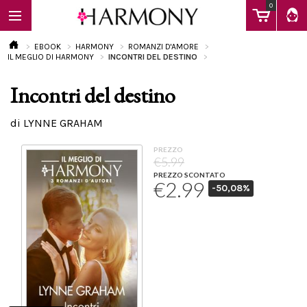
0
EBOOK
HARMONY
ROMANZI D'AMORE
IL MEGLIO DI HARMONY
INCONTRI DEL DESTINO
Incontri del destino
EBOOK
di LYNNE GRAHAM
LIBRI
PREZZO
€5.99
PREZZO SCONTATO
€2.99
-50,08%
Calendario
FAQ