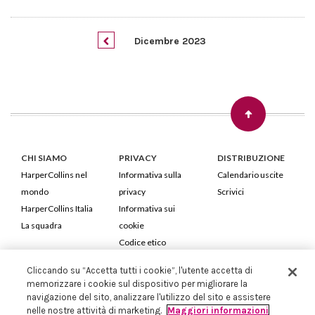
Dicembre 2023
CHI SIAMO
PRIVACY
DISTRIBUZIONE
HarperCollins nel
Informativa sulla
Calendario uscite
mondo
privacy
Scrivici
HarperCollins Italia
Informativa sui
La squadra
cookie
Codice etico
Cliccando su “Accetta tutti i cookie”, l'utente accetta di
HarperCollins Italia S.p.A. Viale Monte Nero, 84 - 20135 Milano
memorizzare i cookie sul dispositivo per migliorare la
Cod. Fiscale e P.IVA 05946780151 - Capitale Sociale 258.250 €
navigazione del sito, analizzare l'utilizzo del sito e assistere
Iscritta in Milano al Registro delle imprese nr.198004 e REA nr.1051898
nelle nostre attività di marketing.
Maggiori informazioni