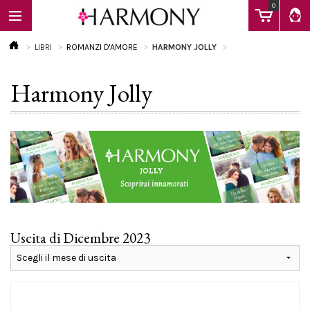
0
LIBRI
ROMANZI D'AMORE
HARMONY JOLLY
Harmony Jolly
EBOOK
LIBRI
Calendario
Uscita di Dicembre 2023
FAQ