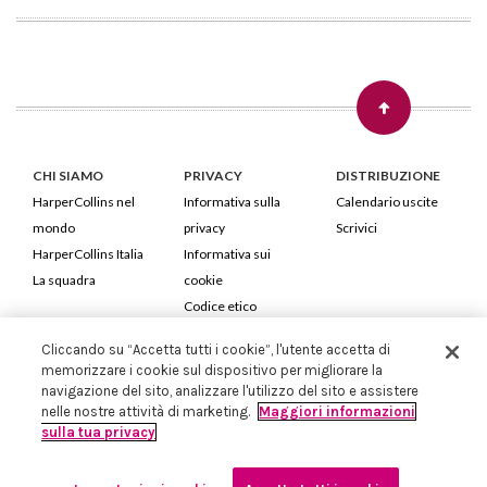
CHI SIAMO
PRIVACY
DISTRIBUZIONE
HarperCollins nel
Informativa sulla
Calendario uscite
mondo
privacy
Scrivici
HarperCollins Italia
Informativa sui
La squadra
cookie
Codice etico
Cliccando su “Accetta tutti i cookie”, l'utente accetta di
HarperCollins Italia S.p.A. Viale Monte Nero, 84 - 20135 Milano
memorizzare i cookie sul dispositivo per migliorare la
Cod. Fiscale e P.IVA 05946780151 - Capitale Sociale 258.250 €
navigazione del sito, analizzare l'utilizzo del sito e assistere
Iscritta in Milano al Registro delle imprese nr.198004 e REA nr.1051898
nelle nostre attività di marketing.
Maggiori informazioni
sulla tua privacy