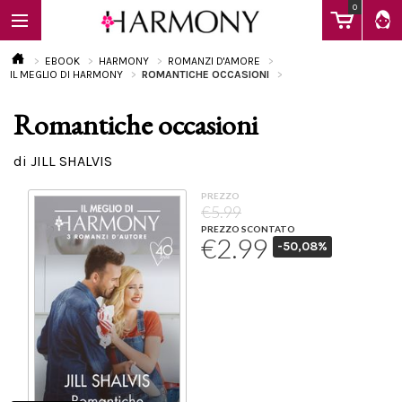
0
EBOOK
HARMONY
ROMANZI D'AMORE
IL MEGLIO DI HARMONY
ROMANTICHE OCCASIONI
Romantiche occasioni
EBOOK
di JILL SHALVIS
LIBRI
PREZZO
€5.99
PREZZO SCONTATO
€2.99
-50,08%
Calendario
FAQ