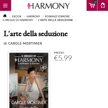
0
EBOOK
HARMONY
ROMANZI D'AMORE
IL MEGLIO DI HARMONY
L'ARTE DELLA SEDUZIONE
L'arte della seduzione
EBOOK
di CAROLE MORTIMER
LIBRI
PREZZO
€5.99
Calendario
FAQ