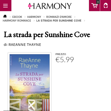
0
EBOOK
HARMONY
ROMANZI D'AMORE
HARMONY ROMANCE
LA STRADA PER SUNSHINE COVE
La strada per Sunshine Cove
EBOOK
di RAEANNE THAYNE
LIBRI
PREZZO
€5.99
Calendario
FAQ