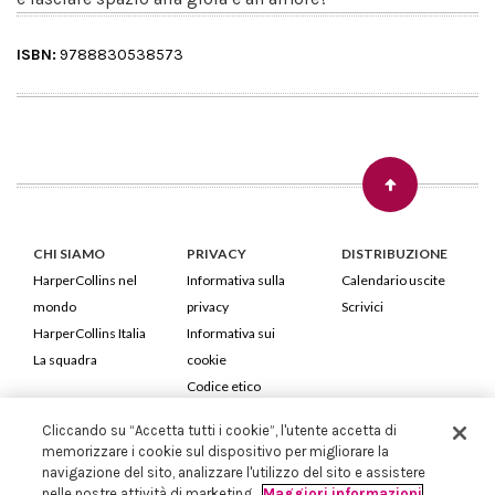
ISBN:
9788830538573
CHI SIAMO
PRIVACY
DISTRIBUZIONE
HarperCollins nel
Informativa sulla
Calendario uscite
mondo
privacy
Scrivici
HarperCollins Italia
Informativa sui
La squadra
cookie
Codice etico
Cliccando su “Accetta tutti i cookie”, l'utente accetta di
HarperCollins Italia S.p.A. Viale Monte Nero, 84 - 20135 Milano
memorizzare i cookie sul dispositivo per migliorare la
Cod. Fiscale e P.IVA 05946780151 - Capitale Sociale 258.250 €
navigazione del sito, analizzare l'utilizzo del sito e assistere
Iscritta in Milano al Registro delle imprese nr.198004 e REA nr.1051898
nelle nostre attività di marketing.
Maggiori informazioni