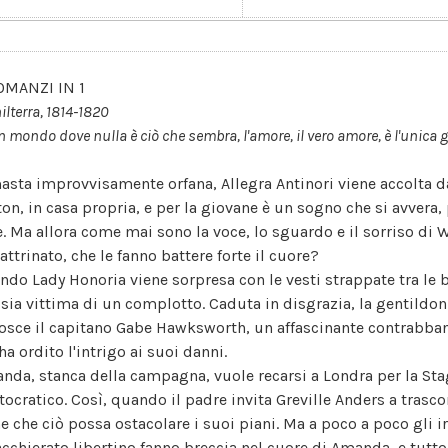
OMANZI IN 1
ilterra, 1814-1820
n mondo dove nulla è ciò che sembra, l'amore, il vero amore, è l'unica gu
asta improvvisamente orfana, Allegra Antinori viene accolta da
ton, in casa propria, e per la giovane è un sogno che si avvera
e. Ma allora come mai sono la voce, lo sguardo e il sorriso di 
attrinato, che le fanno battere forte il cuore?
ndo Lady Honoria viene sorpresa con le vesti strappate tra le
 sia vittima di un complotto. Caduta in disgrazia, la gentildon
osce il capitano Gabe Hawksworth, un affascinante contrabban
ha ordito l'intrigo ai suoi danni.
nda, stanca della campagna, vuole recarsi a Londra per la Sta
stocratico. Così, quando il padre invita Greville Anders a trasco
e che ciò possa ostacolare i suoi piani. Ma a poco a poco gli ir
acchierato libertino fanno breccia nel cuore di Amanda, e tutt