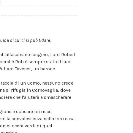
ida di cui ci si può fidare.
ll'affascinante cugino, Lord Robert
, perché Rob è sempre stato il suo
William Tavener, un barone
 braccia di un uomo, nessuno crede
na si rifugia in Cornovaglia, dove
diere che l'aiuterà a smascherare
gione e sposare un ricco
rre la convalescenza nella loro casa,
onici occhi verdi di quel
o cambia.