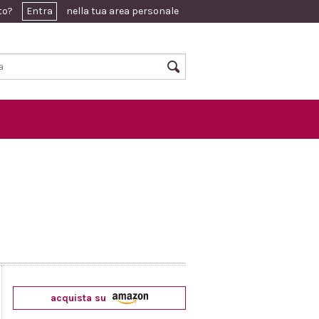
ato?
Entra
nella tua area personale
acquista su