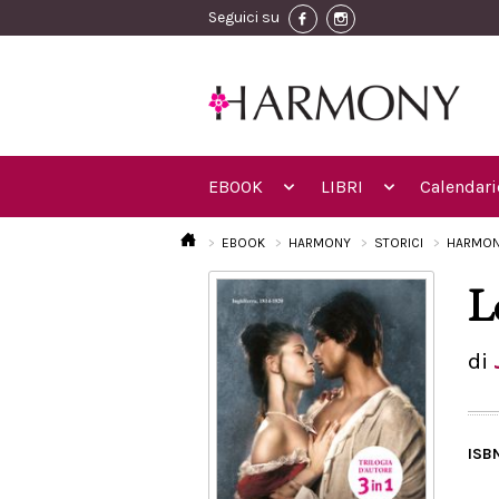
Seguici su
EBOOK
LIBRI
Calendari
EBOOK
HARMONY
STORICI
HARMON
L
di
ISB