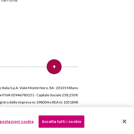
 Italia S.p.A. Viale Monte Nero, 84 - 20135 Milano
 e P.IVA 05946780151 - Capitale Sociale 258.250 €
 Registro delle imprese nr.198004 e REA nr.1051898
postazioni cookie
Accetta tutti i cookie