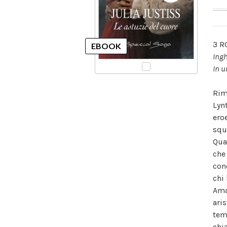
3 R
Ingh
In u
Rim
Lyn
ero
squ
Qua
che
con
chi 
Ama
ari
tem
chi