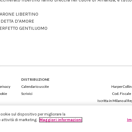
BARONE LIBERTINO
DETTA D'AMORE
PERFETTO GENTILUOMO
DISTRIBUZIONE
privacy
Calendario uscite
HarperCollins
ookie
Scrivici
Cod. Fiscale
Iscritta in Milano al
cookie sul dispositivo per migliorare la
e attività di marketing.
Maggiori informazioni
Im