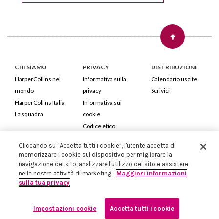
CHI SIAMO
PRIVACY
DISTRIBUZIONE
HarperCollins nel
Informativa sulla
Calendario uscite
mondo
privacy
Scrivici
HarperCollins Italia
Informativa sui
La squadra
cookie
Codice etico
Cliccando su “Accetta tutti i cookie”, l'utente accetta di
HarperCollins Italia S.p.A. Viale Monte Nero, 84 - 20135 Milano
memorizzare i cookie sul dispositivo per migliorare la
Cod. Fiscale e P.IVA 05946780151 - Capitale Sociale 258.250 €
navigazione del sito, analizzare l'utilizzo del sito e assistere
Iscritta in Milano al Registro delle imprese nr.198004 e REA nr.1051898
nelle nostre attività di marketing.
Maggiori informazioni
sulla tua privacy
Impostazioni cookie
Accetta tutti i cookie