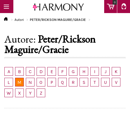
0
Autori
PETER/RICKSON MAGUIRE/GRACIE
Autore:
Peter/Rickson
EBOOK
Maguire/Gracie
LIBRI
A
B
C
D
E
F
G
H
I
J
K
Calendario
L
M
N
O
P
Q
R
S
T
U
V
W
X
Y
Z
FAQ