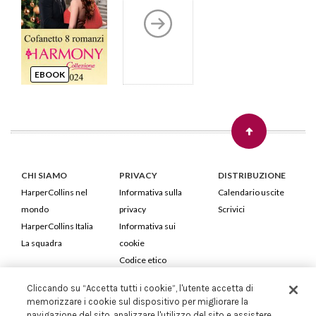
EBOOK
CHI SIAMO
PRIVACY
DISTRIBUZIONE
HarperCollins nel
Informativa sulla
Calendario uscite
mondo
privacy
Scrivici
HarperCollins Italia
Informativa sui
La squadra
cookie
Codice etico
Cliccando su “Accetta tutti i cookie”, l'utente accetta di
HarperCollins Italia S.p.A. Viale Monte Nero, 84 - 20135 Milano
memorizzare i cookie sul dispositivo per migliorare la
Cod. Fiscale e P.IVA 05946780151 - Capitale Sociale 258.250 €
navigazione del sito, analizzare l'utilizzo del sito e assistere