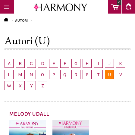
0
AUTORI
Autori (U)
EBOOK
LIBRI
A
B
C
D
E
F
G
H
I
J
K
L
M
N
O
P
Q
R
S
T
U
V
Calendario
W
X
Y
Z
FAQ
MELODY UDALL