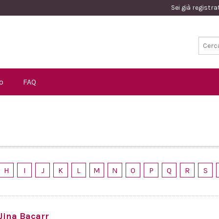
Sei già registr
o
FAQ
H
I
J
K
L
M
N
O
P
Q
R
S
Jina Bacarr