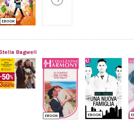
EBOOK
Stella Bagwell
EBOOK
E
EBOOK