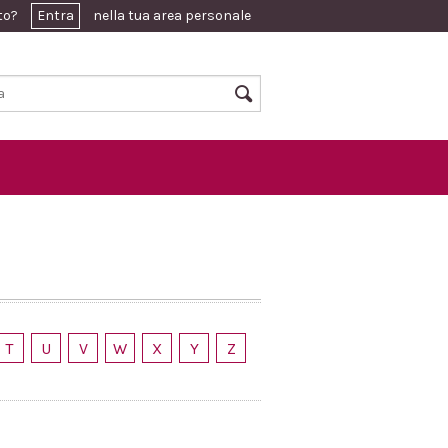
ato?
Entra
nella tua area personale
T
U
V
W
X
Y
Z