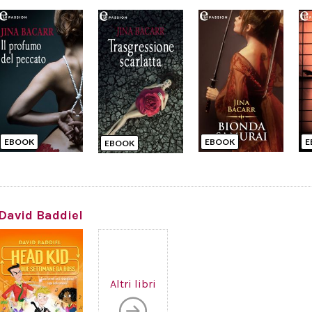
EBOOK
EBOOK
E
EBOOK
David Baddiel
Altri libri