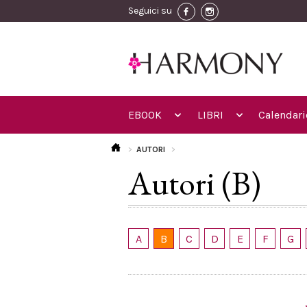
Seguici su
EBOOK
LIBRI
Calendari
AUTORI
Autori (B)
A
B
C
D
E
F
G