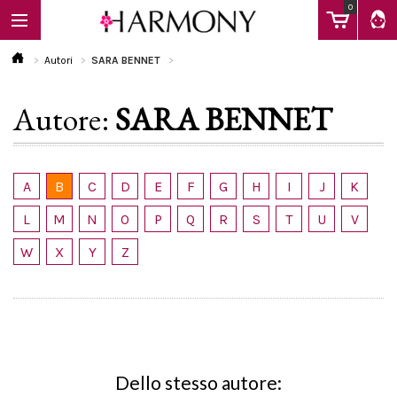
0
Autori
SARA BENNET
Autore:
SARA BENNET
EBOOK
LIBRI
A
B
C
D
E
F
G
H
I
J
K
L
M
N
O
P
Q
R
S
T
U
V
Calendario
W
X
Y
Z
FAQ
Dello stesso autore: