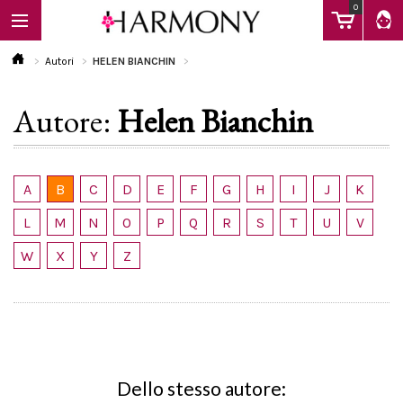
0
Autori
HELEN BIANCHIN
Autore:
Helen Bianchin
EBOOK
LIBRI
A
B
C
D
E
F
G
H
I
J
K
L
M
N
O
P
Q
R
S
T
U
V
Calendario
W
X
Y
Z
FAQ
Dello stesso autore: