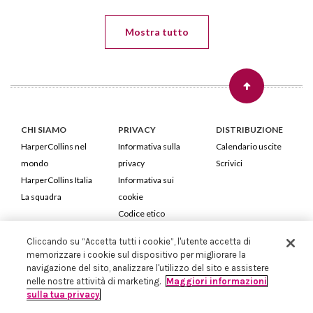
Mostra tutto
CHI SIAMO
PRIVACY
DISTRIBUZIONE
HarperCollins nel
Informativa sulla
Calendario uscite
mondo
privacy
Scrivici
HarperCollins Italia
Informativa sui
La squadra
cookie
Codice etico
Cliccando su “Accetta tutti i cookie”, l'utente accetta di
HarperCollins Italia S.p.A. Viale Monte Nero, 84 - 20135 Milano
memorizzare i cookie sul dispositivo per migliorare la
Cod. Fiscale e P.IVA 05946780151 - Capitale Sociale 258.250 €
navigazione del sito, analizzare l'utilizzo del sito e assistere
Iscritta in Milano al Registro delle imprese nr.198004 e REA nr.1051898
nelle nostre attività di marketing.
Maggiori informazioni
sulla tua privacy