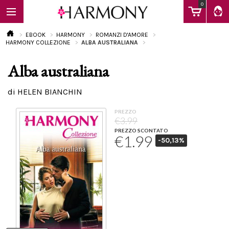
0
EBOOK
HARMONY
ROMANZI D'AMORE
HARMONY COLLEZIONE
ALBA AUSTRALIANA
Alba australiana
EBOOK
di HELEN BIANCHIN
LIBRI
PREZZO
€3.99
PREZZO SCONTATO
€1.99
-50,13%
Calendario
FAQ