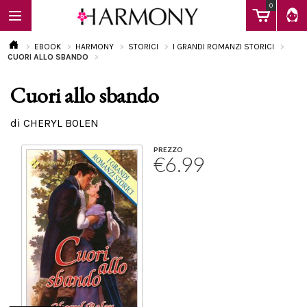
0
EBOOK
HARMONY
STORICI
I GRANDI ROMANZI STORICI
CUORI ALLO SBANDO
Cuori allo sbando
EBOOK
di CHERYL BOLEN
LIBRI
PREZZO
€6.99
Calendario
FAQ