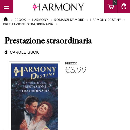
0
EBOOK
HARMONY
ROMANZI D'AMORE
HARMONY DESTINY
PRESTAZIONE STRAORDINARIA
Prestazione straordinaria
EBOOK
di CAROLE BUCK
LIBRI
PREZZO
€3.99
Calendario
FAQ