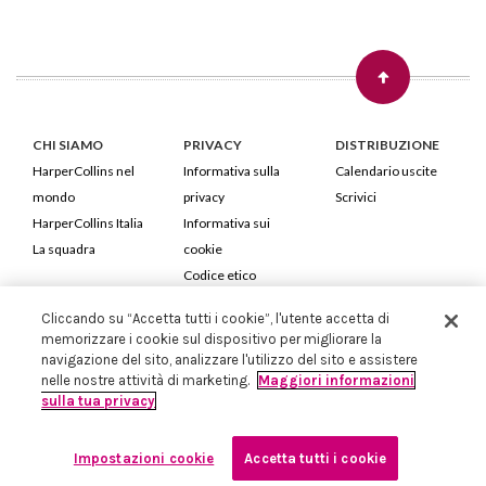
CHI SIAMO
PRIVACY
DISTRIBUZIONE
HarperCollins nel
Informativa sulla
Calendario uscite
mondo
privacy
Scrivici
HarperCollins Italia
Informativa sui
La squadra
cookie
Codice etico
Cliccando su “Accetta tutti i cookie”, l'utente accetta di
HarperCollins Italia S.p.A. Viale Monte Nero, 84 - 20135 Milano
memorizzare i cookie sul dispositivo per migliorare la
Cod. Fiscale e P.IVA 05946780151 - Capitale Sociale 258.250 €
navigazione del sito, analizzare l'utilizzo del sito e assistere
Iscritta in Milano al Registro delle imprese nr.198004 e REA nr.1051898
nelle nostre attività di marketing.
Maggiori informazioni
sulla tua privacy
Impostazioni cookie
Accetta tutti i cookie