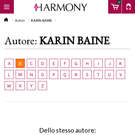
0
Autori
KARIN BAINE
Autore:
KARIN BAINE
EBOOK
LIBRI
A
B
C
D
E
F
G
H
I
J
K
L
M
N
O
P
Q
R
S
T
U
V
Calendario
W
X
Y
Z
FAQ
Dello stesso autore: