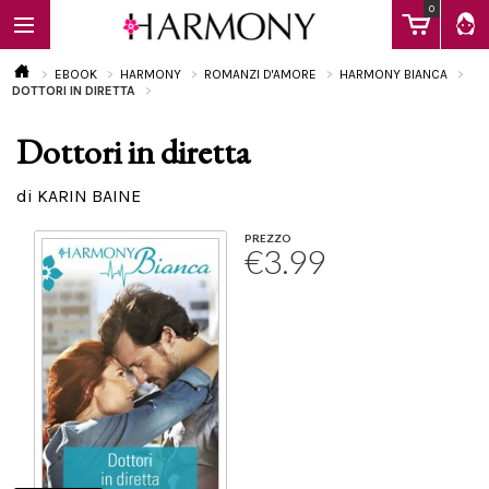
0
EBOOK
HARMONY
ROMANZI D'AMORE
HARMONY BIANCA
DOTTORI IN DIRETTA
Dottori in diretta
EBOOK
di KARIN BAINE
LIBRI
PREZZO
€3.99
Calendario
FAQ