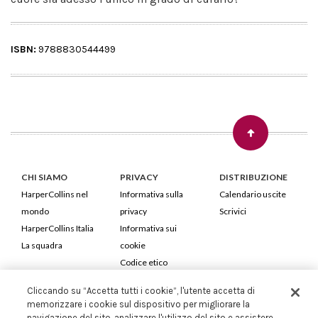
ISBN:
9788830544499
CHI SIAMO
PRIVACY
DISTRIBUZIONE
HarperCollins nel
Informativa sulla
Calendario uscite
mondo
privacy
Scrivici
HarperCollins Italia
Informativa sui
La squadra
cookie
Codice etico
Cliccando su “Accetta tutti i cookie”, l'utente accetta di
HarperCollins Italia S.p.A. Viale Monte Nero, 84 - 20135 Milano
memorizzare i cookie sul dispositivo per migliorare la
Cod. Fiscale e P.IVA 05946780151 - Capitale Sociale 258.250 €
navigazione del sito, analizzare l'utilizzo del sito e assistere