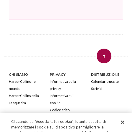
CHI SIAMO
PRIVACY
DISTRIBUZIONE
HarperCollins nel
Informativa sulla
Calendario uscite
mondo
privacy
Scrivici
HarperCollins Italia
Informativa sui
La squadra
cookie
Codice etico
Cliccando su “Accetta tutti i cookie”, l'utente accetta di
HarperCollins Italia S.p.A. Viale Monte Nero, 84 - 20135 Milano
memorizzare i cookie sul dispositivo per migliorare la
Cod. Fiscale e P.IVA 05946780151 - Capitale Sociale 258.250 €