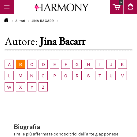
0
Autori
JINA BACARR
Autore:
Jina Bacarr
EBOOK
LIBRI
A
B
C
D
E
F
G
H
I
J
K
L
M
N
O
P
Q
R
S
T
U
V
Calendario
W
X
Y
Z
FAQ
Biografia
Fra le più affermate conoscitrici dell'arte giapponese