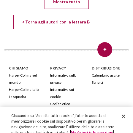
Mostra tutto
< Torna agli autori con la lettera B
CHI SIAMO
PRIVACY
DISTRIBUZIONE
HarperCollins nel
Informativa sulla
Calendario uscite
mondo
privacy
Scrivici
HarperCollins Italia
Informativa sui
La squadra
cookie
Codice etico
Cliccando su “Accetta tutti i cookie”, l'utente accetta di
HarperCollins Italia S.p.A. Viale Monte Nero, 84 - 20135 Milano
memorizzare i cookie sul dispositivo per migliorare la
Cod. Fiscale e P.IVA 05946780151 - Capitale Sociale 258.250 €
navigazione del sito, analizzare l'utilizzo del sito e assistere
Iscritta in Milano al Registro delle imprese nr.198004 e REA nr.1051898
nelle nostre attività di marketing.
Maggiori informazioni