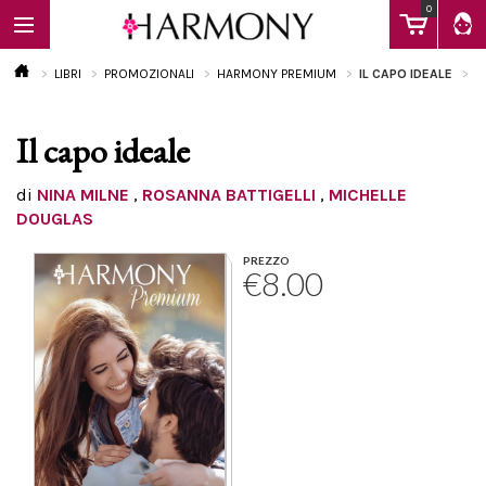
0
LIBRI
PROMOZIONALI
HARMONY PREMIUM
IL CAPO IDEALE
Il capo ideale
EBOOK
di
NINA MILNE
,
ROSANNA BATTIGELLI
,
MICHELLE
DOUGLAS
LIBRI
PREZZO
€8.00
Calendario
FAQ