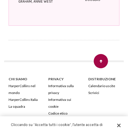
GRAHAM, ANNIE WEST
CHI SIAMO
PRIVACY
DISTRIBUZIONE
HarperCollins nel
Informativa sulla
Calendario uscite
mondo
privacy
Scrivici
HarperCollins Italia
Informativa sui
La squadra
cookie
Codice etico
Cliccando su “Accetta tutti i cookie”, l'utente accetta di
HarperCollins Italia S.p.A. Viale Monte Nero, 84 - 20135 Milano