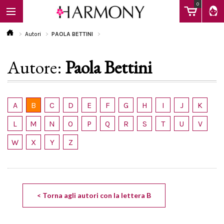
0
Autori
PAOLA BETTINI
Autore:
Paola Bettini
EBOOK
LIBRI
A
B
C
D
E
F
G
H
I
J
K
L
M
N
O
P
Q
R
S
T
U
V
Calendario
W
X
Y
Z
FAQ
< Torna agli autori con la lettera B