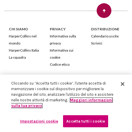
CHI SIAMO
PRIVACY
DISTRIBUZIONE
HarperCollins nel
Informativa sulla
Calendario uscite
mondo
privacy
Scrivici
HarperCollins Italia
Informativa sui
La squadra
cookie
Codice etico
HarperCollins Italia S.p.A. Viale Monte Nero, 84 - 20135 Milano
Cliccando su “Accetta tutti i cookie”, l'utente accetta di
Cod. Fiscale e P.IVA 05946780151 - Capitale Sociale 258.250 €
memorizzare i cookie sul dispositivo per migliorare la
Iscritta in Milano al Registro delle imprese nr.198004 e REA nr.1051898
navigazione del sito, analizzare l'utilizzo del sito e assistere
nelle nostre attività di marketing.
Maggiori informazioni
sulla tua privacy
Impostazioni cookie
Accetta tutti i cookie