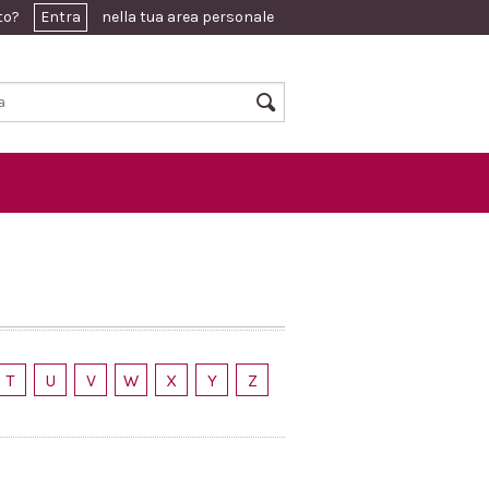
ato?
Entra
nella tua area personale
T
U
V
W
X
Y
Z