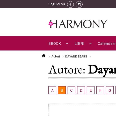
Seguici su
EBOOK
LIBRI
Calendari
Autori
DAYANE BEARS
Autore:
Dayan
A
B
C
D
E
F
G