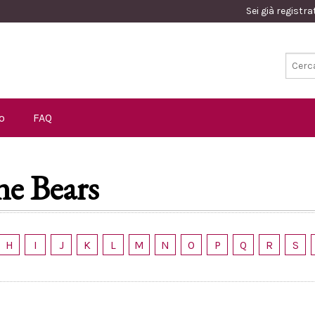
Sei già registr
o
FAQ
e Bears
H
I
J
K
L
M
N
O
P
Q
R
S