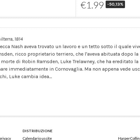
€1.99
-50,13%
ilterra, 1814
ecca Nash aveva trovato un lavoro e un tetto sotto il quale vive
sden, ricco proprietario terriero, che l'aveva abituata dopo la 
a morte di Robin Ramsden, Luke Trelawney, che ha ereditato la 
nare immediatamente in Cornovaglia. Ma non appena vede usci
chi, Luke cambia idea...
DISTRIBUZIONE
privacy
Calendario uscite
HarperCollins