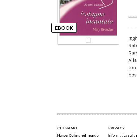
Ingh
Reb
Ram
All
tor
bos
CHI SIAMO
PRIVACY
HarperCollins nel mondo
Informativa sulla 