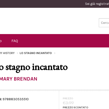
Sei già registr
o
FAQ
Y HISTORY
LO STAGNO INCANTATO
o stagno incantato
MARY BRENDAN
PREZZO
N:
9788830535510
€3.99
PREZZO SCONTATO