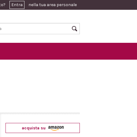
ato?
Entra
nella tua area personale
acquista su