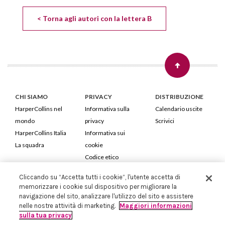
< Torna agli autori con la lettera B
CHI SIAMO
PRIVACY
DISTRIBUZIONE
HarperCollins nel
Informativa sulla
Calendario uscite
mondo
privacy
Scrivici
HarperCollins Italia
Informativa sui
La squadra
cookie
Codice etico
Cliccando su “Accetta tutti i cookie”, l'utente accetta di
HarperCollins Italia S.p.A. Viale Monte Nero, 84 - 20135 Milano
memorizzare i cookie sul dispositivo per migliorare la
Cod. Fiscale e P.IVA 05946780151 - Capitale Sociale 258.250 €
navigazione del sito, analizzare l'utilizzo del sito e assistere
Iscritta in Milano al Registro delle imprese nr.198004 e REA nr.1051898
nelle nostre attività di marketing.
Maggiori informazioni
sulla tua privacy