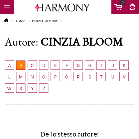
0
Autori
CINZIA BLOOM
Autore:
CINZIA BLOOM
EBOOK
LIBRI
A
B
C
D
E
F
G
H
I
J
K
L
M
N
O
P
Q
R
S
T
U
V
Calendario
W
X
Y
Z
FAQ
Dello stesso autore: