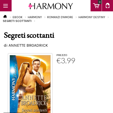
0
EBOOK
HARMONY
ROMANZI D'AMORE
HARMONY DESTINY
SEGRETI SCOTTANTI
Segreti scottanti
EBOOK
di ANNETTE BROADRICK
LIBRI
PREZZO
€3.99
Calendario
FAQ