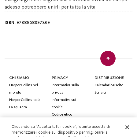
adesso potrebbero unirli per tutta la vita.
ISBN:
9788858997369
CHI SIAMO
PRIVACY
DISTRIBUZIONE
HarperCollins nel
Informativa sulla
Calendario uscite
mondo
privacy
Scrivici
HarperCollins Italia
Informativa sui
La squadra
cookie
Codice etico
Cliccando su “Accetta tutti i cookie”, l'utente accetta di
HarperCollins Italia S.p.A. Viale Monte Nero, 84 - 20135 Milano
memorizzare i cookie sul dispositivo per migliorare la
Cod. Fiscale e P.IVA 05946780151 - Capitale Sociale 258.250 €