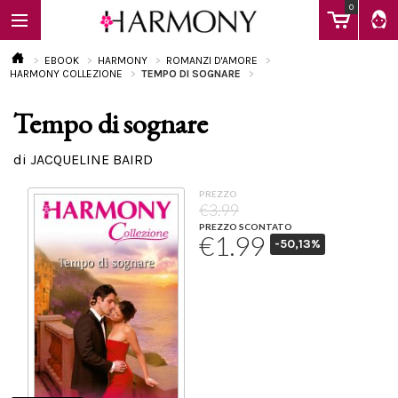
0
EBOOK
HARMONY
ROMANZI D'AMORE
HARMONY COLLEZIONE
TEMPO DI SOGNARE
Tempo di sognare
EBOOK
di JACQUELINE BAIRD
LIBRI
PREZZO
€3.99
PREZZO SCONTATO
€1.99
-50,13%
Calendario
FAQ