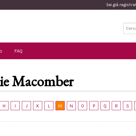
Sei già registr
o
FAQ
ie Macomber
H
I
J
K
L
M
N
O
P
Q
R
S