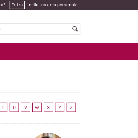
ato?
Entra
nella tua area personale
T
U
V
W
X
Y
Z