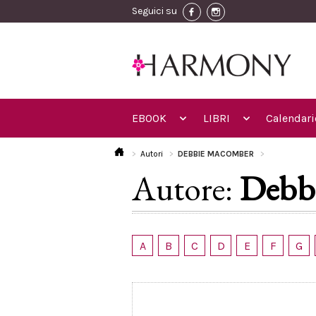
Seguici su
EBOOK
LIBRI
Calendari
Autori
DEBBIE MACOMBER
Autore:
Debb
A
B
C
D
E
F
G