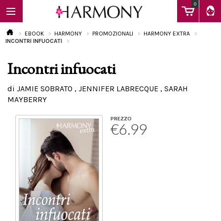
0
EBOOK
HARMONY
PROMOZIONALI
HARMONY EXTRA
INCONTRI INFUOCATI
Incontri infuocati
EBOOK
di JAMIE SOBRATO , JENNIFER LABRECQUE , SARAH
MAYBERRY
LIBRI
PREZZO
€6.99
Calendario
FAQ