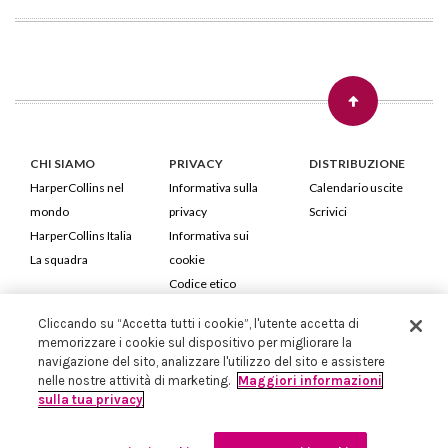
CHI SIAMO
PRIVACY
DISTRIBUZIONE
HarperCollins nel
Informativa sulla
Calendario uscite
mondo
privacy
Scrivici
HarperCollins Italia
Informativa sui
La squadra
cookie
Codice etico
Cliccando su “Accetta tutti i cookie”, l'utente accetta di
HarperCollins Italia S.p.A. Viale Monte Nero, 84 - 20135 Milano
memorizzare i cookie sul dispositivo per migliorare la
Cod. Fiscale e P.IVA 05946780151 - Capitale Sociale 258.250 €
navigazione del sito, analizzare l'utilizzo del sito e assistere
Iscritta in Milano al Registro delle imprese nr.198004 e REA nr.1051898
nelle nostre attività di marketing.
Maggiori informazioni
sulla tua privacy