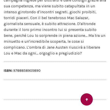
campagna inglese per distrarsi e dare consigli grazie alla
sua competenza, ma viene subito catapultata in un
intenso girotondo d'incontri segreti, giochi proibiti,
torridi piaceri. Con il bel tenebroso Mac Salazar,
giornalista sensuale, è subito attrazione. D'altronde
durante il loro primo incontro lui si presenta subito
bene, perché Lou lo sorprende in piena azione... Ma tra un
minuetto e un'incredibile scoperta, le cose si
complicano. L'ombra di Jane Austen riuscirà a liberare
Lou e Mac da ogni... orgoglio e pregiudizio?
ISBN:
9788858905890