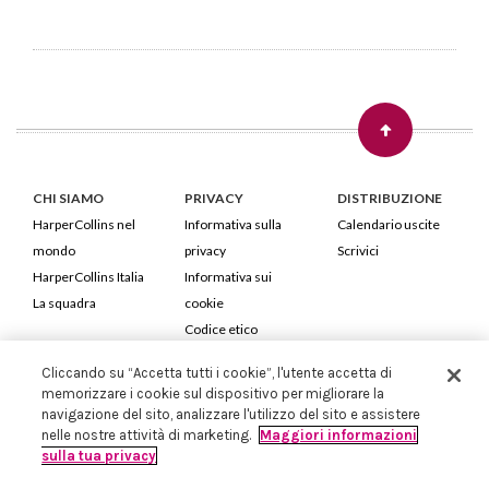
CHI SIAMO
PRIVACY
DISTRIBUZIONE
HarperCollins nel
Informativa sulla
Calendario uscite
mondo
privacy
Scrivici
HarperCollins Italia
Informativa sui
La squadra
cookie
Codice etico
Cliccando su “Accetta tutti i cookie”, l'utente accetta di
HarperCollins Italia S.p.A. Viale Monte Nero, 84 - 20135 Milano
memorizzare i cookie sul dispositivo per migliorare la
Cod. Fiscale e P.IVA 05946780151 - Capitale Sociale 258.250 €
navigazione del sito, analizzare l'utilizzo del sito e assistere
Iscritta in Milano al Registro delle imprese nr.198004 e REA nr.1051898
nelle nostre attività di marketing.
Maggiori informazioni
sulla tua privacy