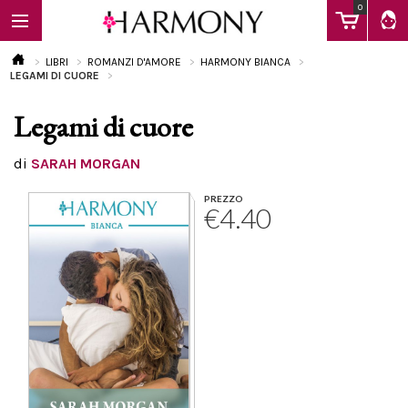
0
LIBRI
ROMANZI D'AMORE
HARMONY BIANCA
LEGAMI DI CUORE
Legami di cuore
EBOOK
di
SARAH MORGAN
LIBRI
PREZZO
€4.40
Calendario
FAQ