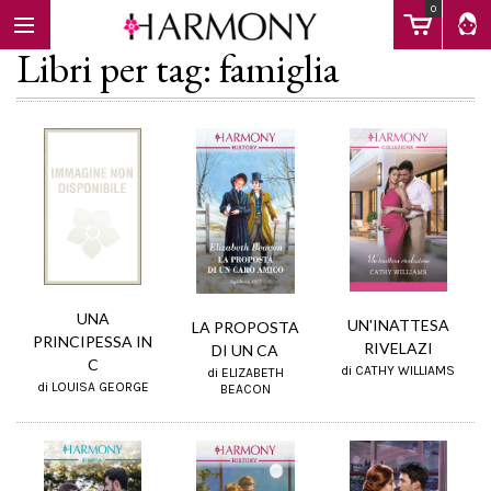
0
Libri per tag: famiglia
EBOOK
LIBRI
Calendario
UNA
UN'INATTESA
LA PROPOSTA
PRINCIPESSA IN
RIVELAZI
DI UN CA
C
di CATHY WILLIAMS
di ELIZABETH
FAQ
di LOUISA GEORGE
BEACON