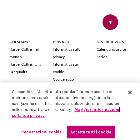
CHI SIAMO
PRIVACY
DISTRIBUZIONE
HarperCollins nel
Informativa sulla
Calendario uscite
mondo
privacy
Scrivici
HarperCollins Italia
Informativa sui
La squadra
cookie
Codice etico
Cliccando su “Accetta tutti i cookie”, l'utente accetta di
HarperCollins Italia S.p.A. Viale Monte Nero, 84 - 20135 Milano
memorizzare i cookie sul dispositivo per migliorare la
Cod. Fiscale e P.IVA 05946780151 - Capitale Sociale 258.250 €
navigazione del sito, analizzare l'utilizzo del sito e assistere
Iscritta in Milano al Registro delle imprese nr.198004 e REA nr.1051898
nelle nostre attività di marketing.
Maggiori informazioni
sulla tua privacy
Impostazioni cookie
Accetta tutti i cookie