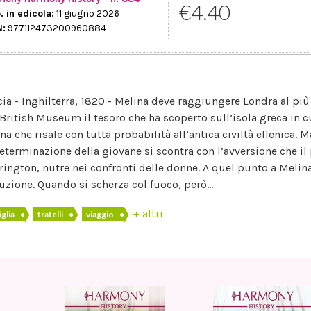
€4.40
. in edicola:
11 giugno 2026
N:
977112473200960884
cia - Inghilterra, 1820 - Melina deve raggiungere Londra al più 
 British Museum il tesoro che ha scoperto sull’isola greca in cu
na che risale con tutta probabilità all’antica civiltà ellenica. 
determinazione della giovane si scontra con l’avversione che il 
rington, nutre nei confronti delle donne. A quel punto a Melina
uzione. Quando si scherza col fuoco, però...
+ altri
iglia
●
fratelli
●
viaggio
●