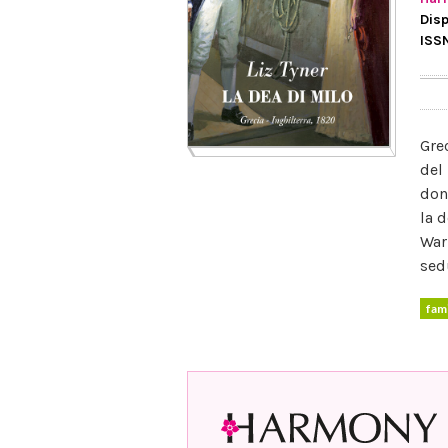
Disp
ISS
Gre
del
don
la 
War
sed
fam