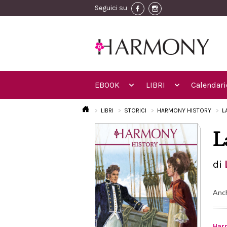
Seguici su
EBOOK
LIBRI
Calendari
LIBRI
STORICI
HARMONY HISTORY
L
L
di
Anc
Har