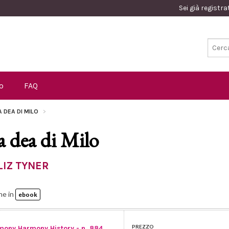
Sei già registr
o
FAQ
A DEA DI MILO
a dea di Milo
LIZ TYNER
he in
ebook
PREZZO
mony Harmony History - n. 884