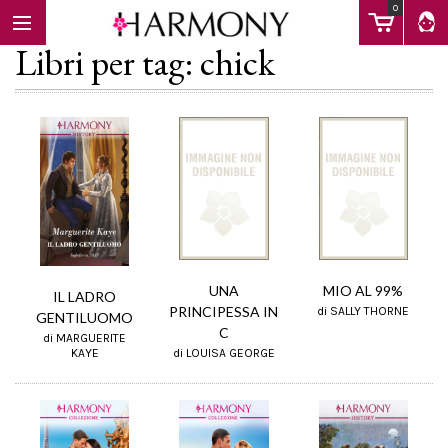
0
Libri per tag: chick
EBOOK
LIBRI
Calendario
UNA
MIO AL 99%
IL LADRO
PRINCIPESSA IN
di SALLY THORNE
GENTILUOMO
C
di MARGUERITE
FAQ
di LOUISA GEORGE
KAYE