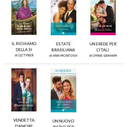
IL RICHIAMO
ESTATE
UN EREDE PER
DELLA SI
BRASILIANA
L'ITALI
di LIZ TYNER
di ANN MCINTOSH
di LYNNE GRAHAM
VENDETTA
UN NUOVO
D'AMORE
INIZIO PER