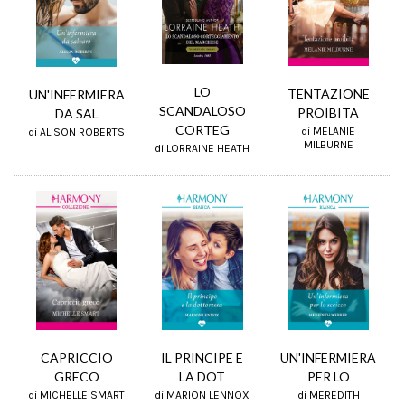
LO
TENTAZIONE
UN'INFERMIERA
SCANDALOSO
PROIBITA
DA SAL
CORTEG
di MELANIE
di ALISON ROBERTS
MILBURNE
di LORRAINE HEATH
IL PRINCIPE E
CAPRICCIO
UN'INFERMIERA
LA DOT
GRECO
PER LO
di MARION LENNOX
di MICHELLE SMART
di MEREDITH