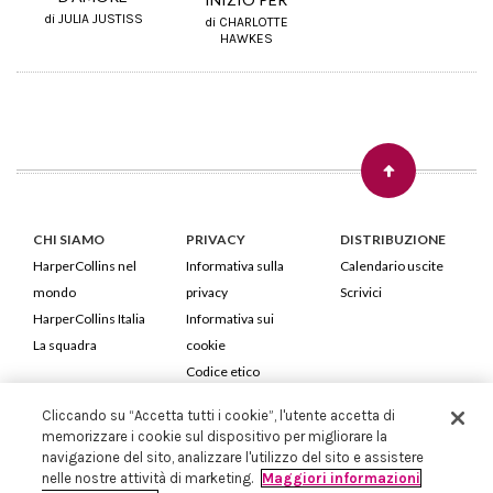
di JULIA JUSTISS
di CHARLOTTE
HAWKES
CHI SIAMO
PRIVACY
DISTRIBUZIONE
HarperCollins nel
Informativa sulla
Calendario uscite
mondo
privacy
Scrivici
HarperCollins Italia
Informativa sui
La squadra
cookie
Codice etico
Cliccando su “Accetta tutti i cookie”, l'utente accetta di
HarperCollins Italia S.p.A. Viale Monte Nero, 84 - 20135 Milano
memorizzare i cookie sul dispositivo per migliorare la
Cod. Fiscale e P.IVA 05946780151 - Capitale Sociale 258.250 €
navigazione del sito, analizzare l'utilizzo del sito e assistere
Iscritta in Milano al Registro delle imprese nr.198004 e REA nr.1051898
nelle nostre attività di marketing.
Maggiori informazioni