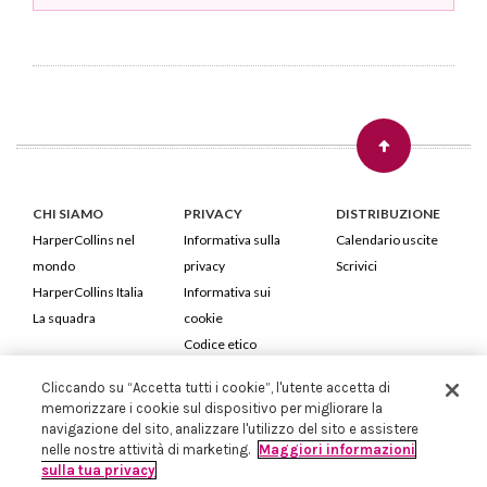
CHI SIAMO
PRIVACY
DISTRIBUZIONE
HarperCollins nel
Informativa sulla
Calendario uscite
mondo
privacy
Scrivici
HarperCollins Italia
Informativa sui
La squadra
cookie
Codice etico
Cliccando su “Accetta tutti i cookie”, l'utente accetta di
HarperCollins Italia S.p.A. Viale Monte Nero, 84 - 20135 Milano
memorizzare i cookie sul dispositivo per migliorare la
Cod. Fiscale e P.IVA 05946780151 - Capitale Sociale 258.250 €
navigazione del sito, analizzare l'utilizzo del sito e assistere
Iscritta in Milano al Registro delle imprese nr.198004 e REA nr.1051898
nelle nostre attività di marketing.
Maggiori informazioni
sulla tua privacy