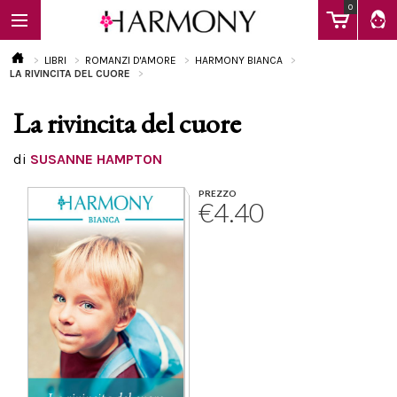
0
LIBRI
ROMANZI D'AMORE
HARMONY BIANCA
LA RIVINCITA DEL CUORE
La rivincita del cuore
EBOOK
di
SUSANNE HAMPTON
LIBRI
PREZZO
€4.40
Calendario
FAQ