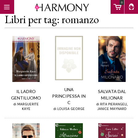
0
Libri per tag: romanzo
EBOOK
LIBRI
Calendario
UNA
IL LADRO
SALVATA DAL
PRINCIPESSA IN
GENTILUOMO
MILIONAR
C
di MARGUERITE
di RITA PIERANGELI,
FAQ
di LOUISA GEORGE
KAYE
JANICE MAYNARD