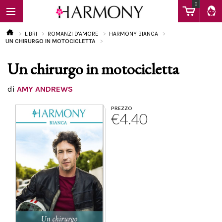
0
LIBRI
ROMANZI D'AMORE
HARMONY BIANCA
UN CHIRURGO IN MOTOCICLETTA
Un chirurgo in motocicletta
EBOOK
di
AMY ANDREWS
LIBRI
PREZZO
€4.40
Calendario
FAQ