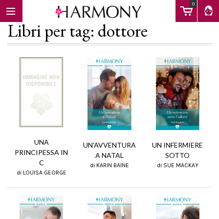
0
Libri per tag: dottore
EBOOK
LIBRI
Calendario
UNA
UN'AVVENTURA
UN INFERMIERE
PRINCIPESSA IN
A NATAL
SOTTO
C
di KARIN BAINE
di SUE MACKAY
FAQ
di LOUISA GEORGE