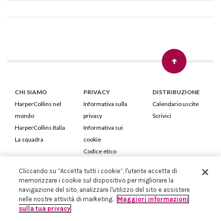
CHI SIAMO
PRIVACY
DISTRIBUZIONE
HarperCollins nel
Informativa sulla
Calendario uscite
mondo
privacy
Scrivici
HarperCollins Italia
Informativa sui
La squadra
cookie
Codice etico
Cliccando su “Accetta tutti i cookie”, l'utente accetta di
HarperCollins Italia S.p.A. Viale Monte Nero, 84 - 20135 Milano
memorizzare i cookie sul dispositivo per migliorare la
Cod. Fiscale e P.IVA 05946780151 - Capitale Sociale 258.250 €
navigazione del sito, analizzare l'utilizzo del sito e assistere
Iscritta in Milano al Registro delle imprese nr.198004 e REA nr.1051898
nelle nostre attività di marketing.
Maggiori informazioni
sulla tua privacy