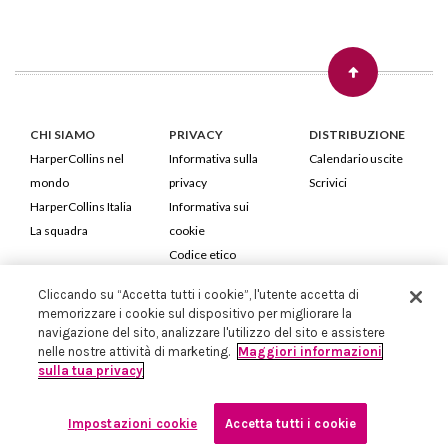
CHI SIAMO
PRIVACY
DISTRIBUZIONE
HarperCollins nel
Informativa sulla
Calendario uscite
mondo
privacy
Scrivici
HarperCollins Italia
Informativa sui
La squadra
cookie
Codice etico
Cliccando su “Accetta tutti i cookie”, l'utente accetta di
HarperCollins Italia S.p.A. Viale Monte Nero, 84 - 20135 Milano
memorizzare i cookie sul dispositivo per migliorare la
Cod. Fiscale e P.IVA 05946780151 - Capitale Sociale 258.250 €
navigazione del sito, analizzare l'utilizzo del sito e assistere
Iscritta in Milano al Registro delle imprese nr.198004 e REA nr.1051898
nelle nostre attività di marketing.
Maggiori informazioni
sulla tua privacy
Impostazioni cookie
Accetta tutti i cookie