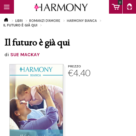
0
LIBRI
ROMANZI D'AMORE
HARMONY BIANCA
IL FUTURO È GIÀ QUI
Il futuro è già qui
EBOOK
di
SUE MACKAY
LIBRI
PREZZO
€4.40
Calendario
FAQ