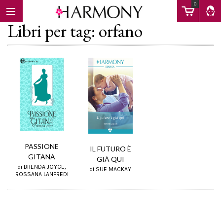
0
Libri per tag: orfano
EBOOK
LIBRI
Calendario
PASSIONE
IL FUTURO È
GITANA
GIÀ QUI
di BRENDA JOYCE,
di SUE MACKAY
FAQ
ROSSANA LANFREDI