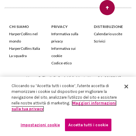
CHI SIAMO
PRIVACY
DISTRIBUZIONE
HarperCollins nel
Informativa sulla
Calendario uscite
mondo
privacy
Scrivici
HarperCollins Italia
Informativa sui
La squadra
cookie
Codice etico
HarperCollins Italia S.p.A. Viale Monte Nero, 84 - 20135 Milano
Cod. Fiscale e P.IVA 05946780151 - Capitale Sociale 258.250 €
Cliccando su “Accetta tutti i cookie”, l'utente accetta di
memorizzare i cookie sul dispositivo per migliorare la
Iscritta in Milano al Registro delle imprese nr.198004 e REA nr.1051898
navigazione del sito, analizzare l'utilizzo del sito e assistere
nelle nostre attività di marketing.
Maggiori informazioni
sulla tua privacy
Impostazioni cookie
Accetta tutti i cookie