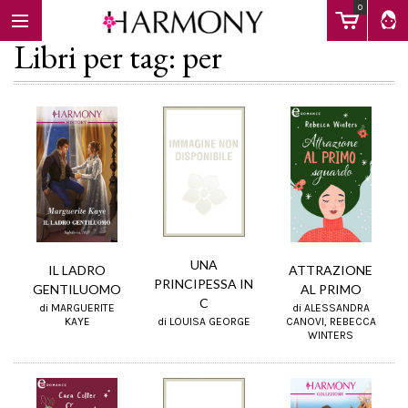
0
Libri per tag: per
EBOOK
LIBRI
Calendario
UNA
IL LADRO
ATTRAZIONE
PRINCIPESSA IN
GENTILUOMO
AL PRIMO
C
di MARGUERITE
di ALESSANDRA
FAQ
di LOUISA GEORGE
KAYE
CANOVI, REBECCA
WINTERS