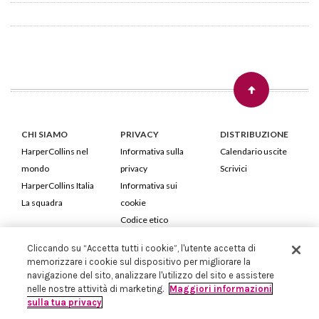
CHI SIAMO
PRIVACY
DISTRIBUZIONE
HarperCollins nel
Informativa sulla
Calendario uscite
mondo
privacy
Scrivici
HarperCollins Italia
Informativa sui
La squadra
cookie
Codice etico
Cliccando su “Accetta tutti i cookie”, l'utente accetta di
HarperCollins Italia S.p.A. Viale Monte Nero, 84 - 20135 Milano
memorizzare i cookie sul dispositivo per migliorare la
Cod. Fiscale e P.IVA 05946780151 - Capitale Sociale 258.250 €
navigazione del sito, analizzare l'utilizzo del sito e assistere
Iscritta in Milano al Registro delle imprese nr.198004 e REA nr.1051898
nelle nostre attività di marketing.
Maggiori informazioni
sulla tua privacy