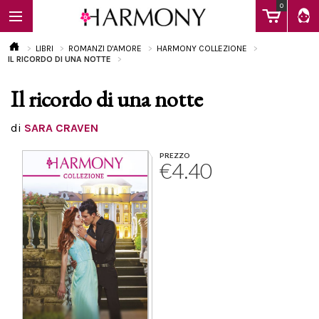
0
LIBRI
ROMANZI D'AMORE
HARMONY COLLEZIONE
IL RICORDO DI UNA NOTTE
Il ricordo di una notte
EBOOK
di
SARA CRAVEN
LIBRI
PREZZO
€4.40
Calendario
FAQ